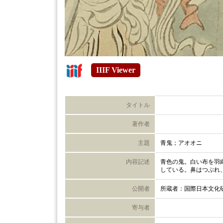
IIIF Viewer
タイトル
著作者
主題
青鬼；アオオニ
内容記述
青色の鬼。白い布を羽
している。鼻はつぶれ
公開者
所蔵者：国際日本文化
寄与者