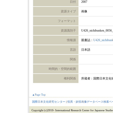
日付
2007
資源タイプ
画像
フォーマット
資源識別子
U426_nichibunken_0056
情報源
親書誌：
U426_nichibun
言語
日本語
関係
時間的・空間的範囲
権利関係
所蔵者：国際日本文化
▲Page Top
国際日本文化研究センター
|
怪異・妖怪画像データベース検索ペ
Copyright (c)2010- International Research Center for Japanese Studies