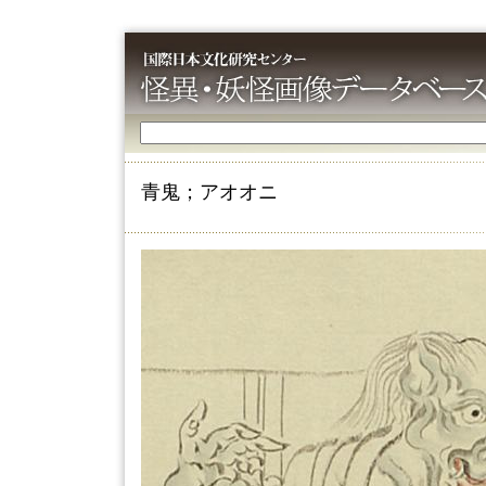
青鬼；アオオニ