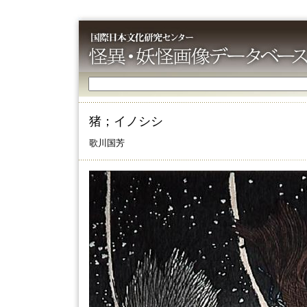
猪；イノシシ
歌川国芳