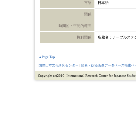
言語
日本語
関係
時間的・空間的範囲
権利関係
所蔵者：ナープルステ
▲Page Top
国際日本文化研究センター
|
怪異・妖怪画像データベース検索ペ
Copyright (c)2010- International Research Center for Japanese Studies