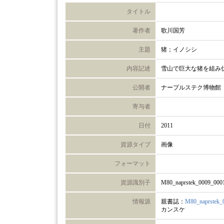
タイトル
著作者
歌川国芳
主題
猪；イノシシ
内容記述
雪山で巨大な猪を組み
公開者
ナープルステク博物館
寄与者
日付
2011
資源タイプ
画像
フォーマット
資源識別子
M80_naprstek_0009_000
情報源
親書誌：
M80_naprstek_
カンスケ