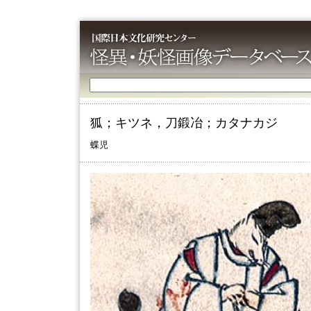
狐；キツネ，刀鍛冶；カタナカジ
蝶児