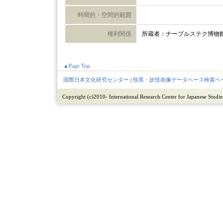
時間的・空間的範囲
権利関係
所蔵者：ナープルステク博物
▲Page Top
国際日本文化研究センター
|
怪異・妖怪画像データベース検索ペ
Copyright (c)2010- International Research Center for Japanese Studies