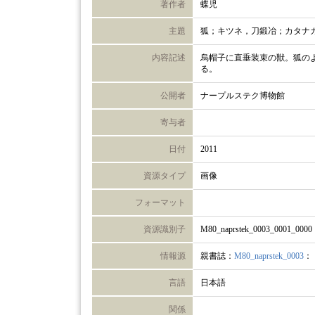
著作者
蝶児
主題
狐；キツネ，刀鍛冶；カタナ
内容記述
烏帽子に直垂装束の獣。狐の
る。
公開者
ナープルステク博物館
寄与者
日付
2011
資源タイプ
画像
フォーマット
資源識別子
M80_naprstek_0003_0001_0000
情報源
親書誌：
M80_naprstek_0003
：
言語
日本語
関係