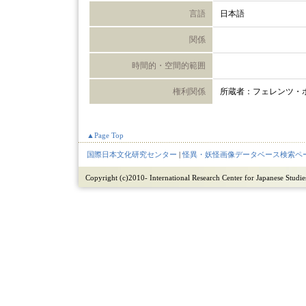
言語
日本語
関係
時間的・空間的範囲
権利関係
所蔵者：フェレンツ・
▲Page Top
国際日本文化研究センター
|
怪異・妖怪画像データベース検索ペ
Copyright (c)2010- International Research Center for Japanese Studies