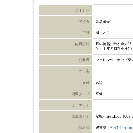
タイトル
著作者
鳥居清長
主題
鬼；オニ
内容記述
月の輪熊に乗る金太郎
と、毛皮の脚絆を身に
公開者
フェレンツ・ホップ東
寄与者
日付
2011
資源タイプ
画像
フォーマット
資源識別子
A963_ferenchopp_0005_
情報源
親書誌：
A963_ferencho