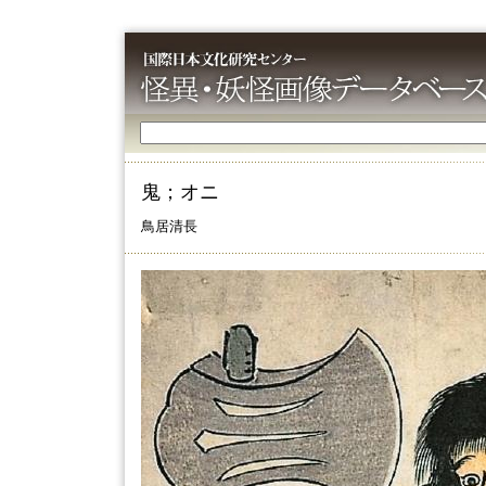
鬼；オニ
鳥居清長