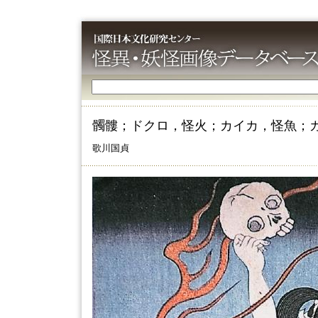
髑髏；ドクロ，怪火；カイカ，怪魚；
歌川国貞