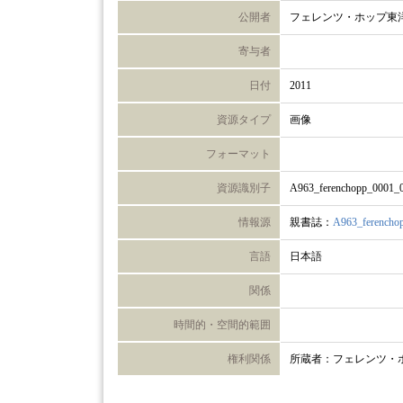
公開者
フェレンツ・ホップ東
寄与者
日付
2011
資源タイプ
画像
フォーマット
資源識別子
A963_ferenchopp_0001_
情報源
親書誌：
A963_ferencho
言語
日本語
関係
時間的・空間的範囲
権利関係
所蔵者：フェレンツ・