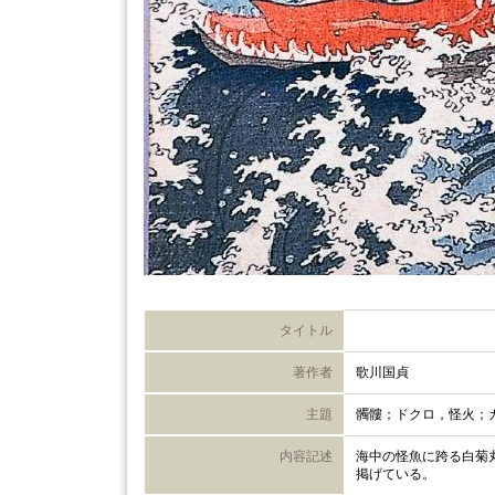
タイトル
著作者
歌川国貞
主題
髑髏；ドクロ，怪火；
内容記述
海中の怪魚に跨る白菊
掲げている。