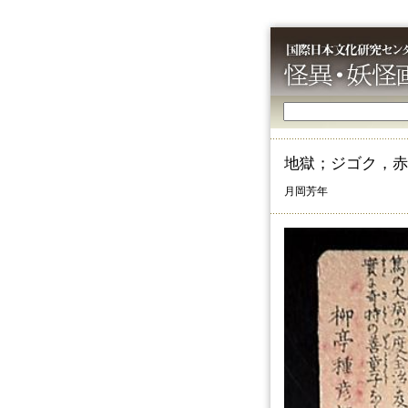
地獄；ジゴク，赤
月岡芳年