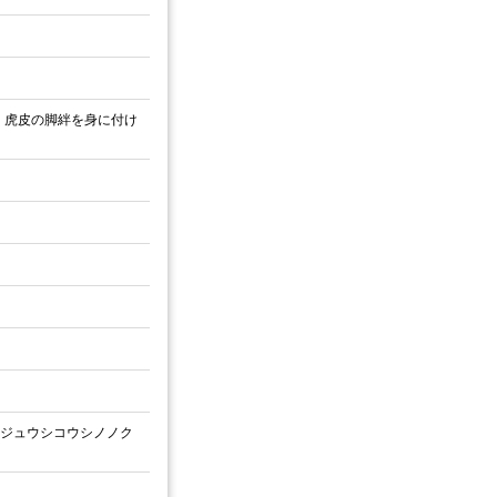
、虎皮の脚絆を身に付け
ニジュウシコウシノノク