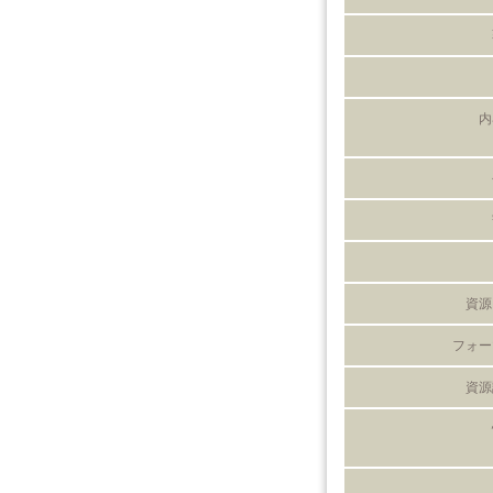
内
資源
フォー
資源