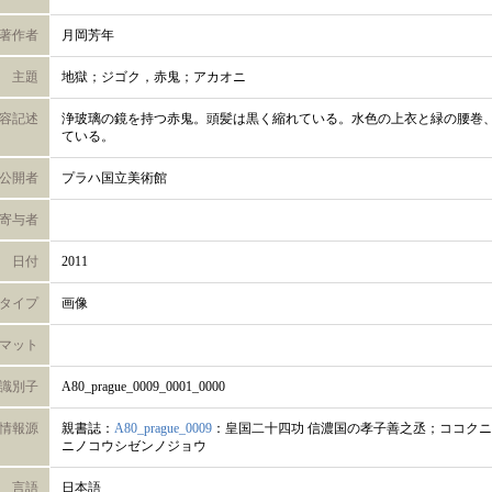
著作者
月岡芳年
主題
地獄；ジゴク，赤鬼；アカオニ
容記述
浄玻璃の鏡を持つ赤鬼。頭髪は黒く縮れている。水色の上衣と緑の腰巻
ている。
公開者
プラハ国立美術館
寄与者
日付
2011
タイプ
画像
マット
識別子
A80_prague_0009_0001_0000
情報源
親書誌：
A80_prague_0009
：皇国二十四功 信濃国の孝子善之丞；ココク
ニノコウシゼンノジョウ
言語
日本語