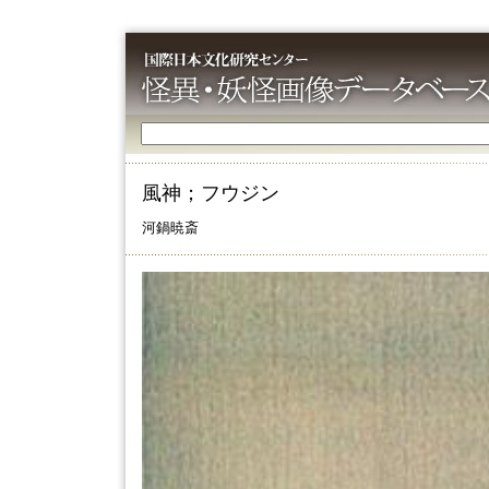
風神；フウジン
河鍋暁斎