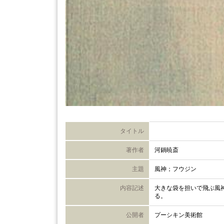
タイトル
著作者
河鍋暁斎
主題
風神；フウジン
内容記述
大きな袋を担いで飛ぶ風
る。
公開者
プーシキン美術館