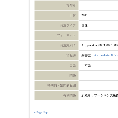
寄与者
日付
2011
資源タイプ
画像
フォーマット
資源識別子
A5_pushkin_0053_0001_00
情報源
親書誌：
A5_pushkin_0053
言語
日本語
関係
時間的・空間的範囲
権利関係
所蔵者：プーシキン美術
▲Page Top