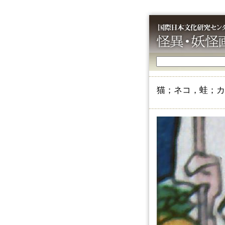
猫；ネコ，蛙；カ