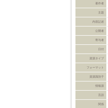
著作者
主題
内容記述
公開者
寄与者
日付
資源タイプ
フォーマット
資源識別子
情報源
言語
関係