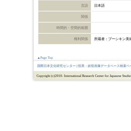
言語
日本語
関係
時間的・空間的範囲
権利関係
所蔵者：プーシキン美
▲Page Top
国際日本文化研究センター
|
怪異・妖怪画像データベース検索ペ
Copyright (c)2010- International Research Center for Japanese Studies