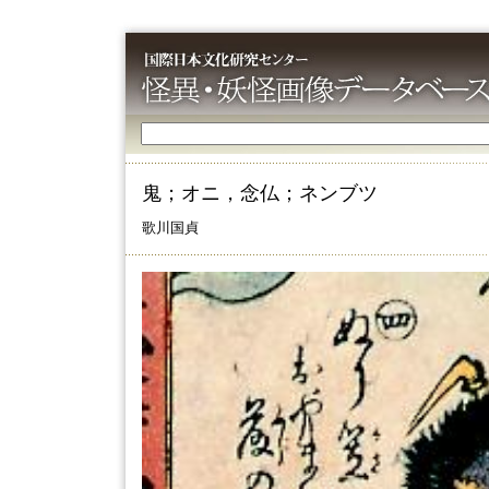
鬼；オニ，念仏；ネンブツ
歌川国貞