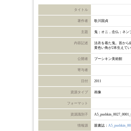
タイトル
著作者
歌川国貞
主題
鬼；オニ，念仏；ネン
内容記述
法衣を着た鬼。首から
黄色い角が2本生えて
公開者
プーシキン美術館
寄与者
日付
2011
資源タイプ
画像
フォーマット
資源識別子
A5_pushkin_0027_0001_
情報源
親書誌：
A5_pushkin_00