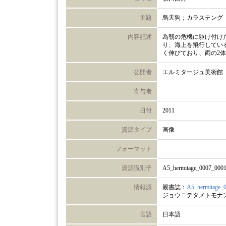
主題
烏天狗；カラステング
内容記述
為朝の危機に駆け付け
り、海上を飛行してい
く伸びており、両の2
公開者
エルミタージュ美術館
寄与者
日付
2011
資源タイプ
画像
フォーマット
資源識別子
A5_hermitage_0007_000
情報源
親書誌：
A5_hermitage_
ジョウニテタメトモナ
言語
日本語