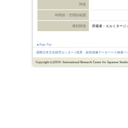
関係
時間的・空間的範囲
権利関係
所蔵者：エルミタージ
▲Page Top
国際日本文化研究センター
|
怪異・妖怪画像データベース検索ペ
Copyright (c)2010- International Research Center for Japanese Studies