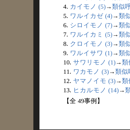
4.
カイモノ (5)
→
類似
5.
ワルイカゼ (4)
→
類
6.
シロイモノ (7)
→
類
7.
ワルイカミ (5)
→
類
8.
クロイモノ (3)
→
類
9.
ワルイサワ (1)
→
類
10.
サワリモノ (1)
→
類
11.
ワカモノ (3)
→
類似
12.
ヤマノイモ (3)
→
類
13.
ヒカルモノ (14)
→
【全 49事例】