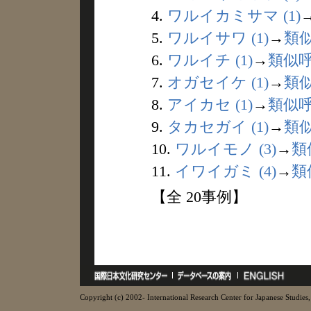
4.
ワルイカミサマ (1)
5.
ワルイサワ (1)
→
類
6.
ワルイチ (1)
→
類似
7.
オガセイケ (1)
→
類
8.
アイカセ (1)
→
類似
9.
タカセガイ (1)
→
類
10.
ワルイモノ (3)
→
類
11.
イワイガミ (4)
→
類
【全 20事例】
Copyright (c) 2002- International Research Center for Japanese Studies, 