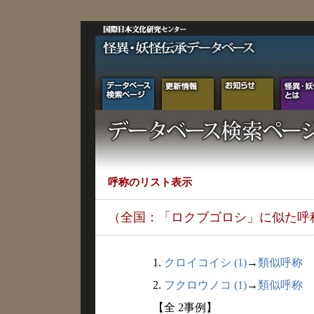
呼称のリスト表示
（全国：「ロクブゴロシ」に似た呼
1.
クロイコイシ (1)
→
類似呼称
2.
フクロウノコ (1)
→
類似呼称
【全 2事例】