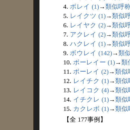
4.
ボレイ (1)
→
類似呼
5.
レイクツ (1)
→
類似
6.
レイヤク (2)
→
類似
7.
アクレイ (2)
→
類似
8.
ハクレイ (1)
→
類似
9.
ボウレイ (142)
→
類
10.
ボーレイー (1)
→
類
11.
ボーレイ (2)
→
類似
12.
レイチク (1)
→
類似
13.
レイコク (4)
→
類似
14.
イチクレ (1)
→
類似
15.
カクレボ (1)
→
類似
【全 177事例】