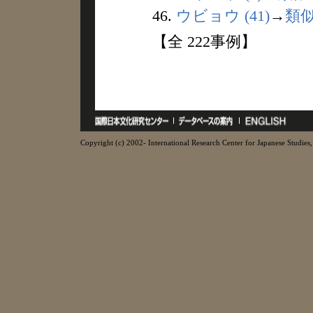
46.
ウビョウ (41)
→
類
【全 222事例】
Copyright (c) 2002- International Research Center for Japanese Studies, 