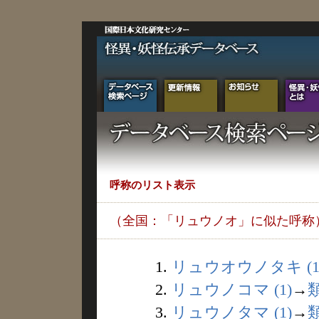
呼称のリスト表示
（全国：「リュウノオ」に似た呼称
1.
リュウオウノタキ (1
2.
リュウノコマ (1)
→
3.
リュウノタマ (1)
→