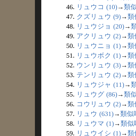
46.
リュウコ (10)
→
類
47.
クズリュウ (9)
→
類
48.
リュウジョ (20)
→
49.
アクリュウ (2)
→
類
50.
リュウニョ (1)
→
類
51.
リュウボク (1)
→
類
52.
ウンリュウ (3)
→
類
53.
テンリュウ (2)
→
類
54.
リュウジャ (11)
→
55.
リュウグ (86)
→
類
56.
コウリュウ (2)
→
類
57.
リュウ (631)
→
類似
58.
リュウマ (1)
→
類似
59.
リュウイシ (1)
→
類