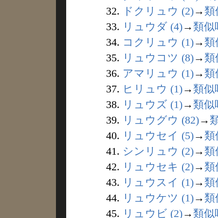
32.
ドクリュウ (2)
→
類
33.
リュウダ (4)
→
類似
34.
コクリュウ (1)
→
類
35.
リュウコツ (8)
→
類
36.
アマリュウ (1)
→
類
37.
ヒリュウ (1)
→
類似
38.
リュウズ (1)
→
類似
39.
リュウグウ (82)
→
40.
リュウセイ (5)
→
類
41.
シンリュウ (2)
→
類
42.
リュウセキ (2)
→
類
43.
リュウスイ (1)
→
類
44.
リュウケツ (1)
→
類
45.
リュウビ (2)
→
類似