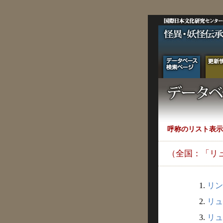
呼称のリスト表示
（全国：「リ
1.
リン
2.
リュ
3.
リュ