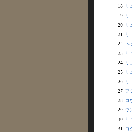
18.
リュ
19.
リュ
20.
リュ
21.
リュ
22.
ヘビ
23.
リュ
24.
リュ
25.
リュ
26.
リ
27.
フク
28.
コウ
29.
ウン
30.
リュ
31.
コク