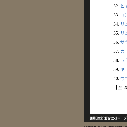
32.
ヒョ
33.
コン
34.
リュ
35.
リュ
36.
サラ
37.
カリ
38.
ワラ
39.
キュ
40.
ウマ
【全 2
Copyright (c) 2002- International Res