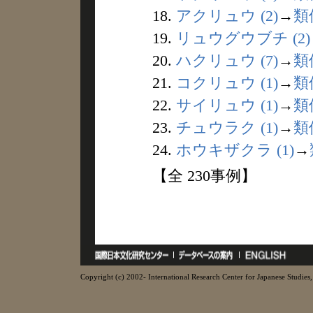
18.
アクリュウ (2)
→
類
19.
リュウグウブチ (2)
20.
ハクリュウ (7)
→
類
21.
コクリュウ (1)
→
類
22.
サイリュウ (1)
→
類
23.
チュウラク (1)
→
類
24.
ホウキザクラ (1)
→
【全 230事例】
Copyright (c) 2002- International Research Center for Japanese Studies, 