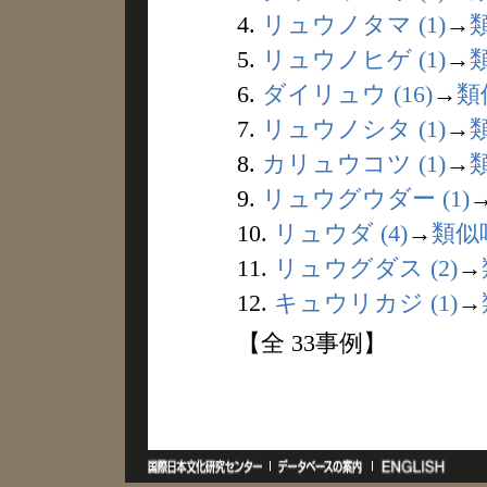
4.
リュウノタマ (1)
→
5.
リュウノヒゲ (1)
→
6.
ダイリュウ (16)
→
類
7.
リュウノシタ (1)
→
8.
カリュウコツ (1)
→
9.
リュウグウダー (1)
10.
リュウダ (4)
→
類似
11.
リュウグダス (2)
→
12.
キュウリカジ (1)
→
【全 33事例】