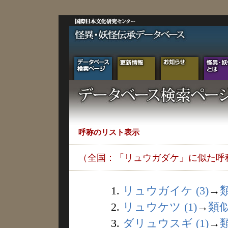
呼称のリスト表示
（全国：「リュウガダケ」に似た呼
1.
リュウガイケ (3)
→
2.
リュウケツ (1)
→
類
3.
ダリュウスギ (1)
→