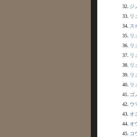
32.
ジノ
33.
リュ
34.
スオ
35.
リュ
36.
リュ
37.
リュ
38.
リュ
39.
リュ
40.
リュ
41.
ゴノ
42.
ウマ
43.
オニ
44.
オウ
45.
コウ