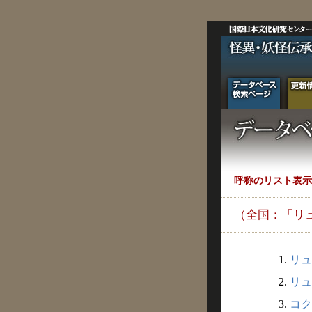
呼称のリスト表示
（全国：「リ
1.
リュ
2.
リュ
3.
コク