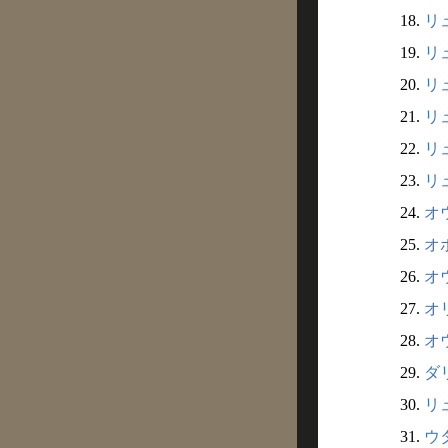
18.
リ
19.
リュ
20.
リュ
21.
リ
22.
リ
23.
リュ
24.
オウ
25.
オ
26.
オ
27.
オ
28.
オウ
29.
ダリ
30.
リュ
31.
ウタ