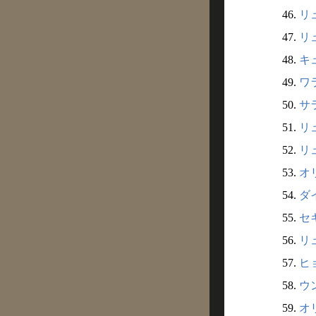
46.
リュ
47.
リュ
48.
キュ
49.
ワラ
50.
サラ
51.
リュ
52.
リュ
53.
オリ
54.
ダイ
55.
セキ
56.
リュ
57.
ヒョ
58.
ウン
59.
オリ