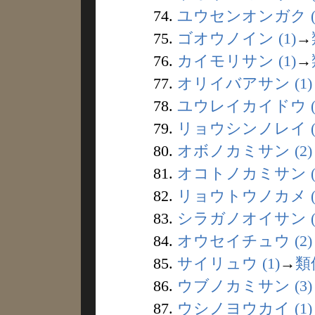
74.
ユウセンオンガク (
75.
ゴオウノイン (1)
→
76.
カイモリサン (1)
→
77.
オリイバアサン (1)
78.
ユウレイカイドウ (
79.
リョウシンノレイ (
80.
オボノカミサン (2)
81.
オコトノカミサン (
82.
リョウトウノカメ (
83.
シラガノオイサン (
84.
オウセイチュウ (2)
85.
サイリュウ (1)
→
類
86.
ウブノカミサン (3)
87.
ウシノヨウカイ (1)