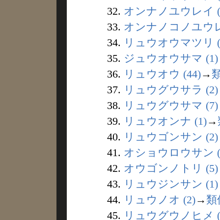
32.
オンナノユウレイ (
33.
オンナノコノユウレイ
34.
リュウオウマツリ (
35.
ジュウオウサマ (1)
36.
リュウオウ (44)
→
37.
リュウグウサラ (2)
38.
リュウグウサマ (7)
39.
リュウオンナ (1)
→
40.
リュウゴンサン (2)
41.
オショウロウサン (
42.
オウゴンノトリ (5)
43.
リュウジンサン (1)
44.
リュウノオ (2)
→
類
45.
リュウグウノヒメ (