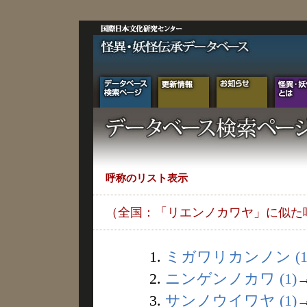
呼称のリスト表示
（全国：「リエンノカワヤ」に似た
1.
ミガワリカンノン (1
2.
ニンゲンノカワ (1)
3.
サンノウイワヤ (1)