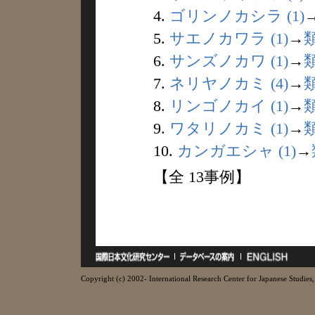
4.
ゴリンノカシラ (1)
5.
サエノカワラ (1)
→
6.
サンズノカワ (1)
→
7.
ネリヤノカミ (4)
→
8.
リンゴノカイ (1)
→
9.
ワタリノカミ (1)
→
10.
カンガエシャ (1)
→
【全 13事例】
Copyright (c) 2002- International Research Center for Japanese Studies, 