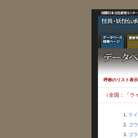
呼称のリスト表示
（全国：「ラ
1.
ライ
2.
ゴウ
3.
ゴラ