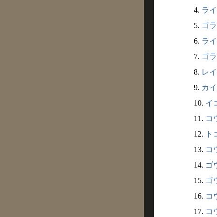
4.
ライ
5.
ゴラ
6.
ライ
7.
ゴラ
8.
レイ
9.
カイ
10.
イコ
11.
コウ
12.
トコ
13.
コウ
14.
ゴウ
15.
ゴウ
16.
コウ
17.
コウ