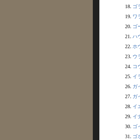
18.
ゴラ
19.
ワラ
20.
ゴー
21.
ハウ
22.
ホウ
23.
ウラ
24.
コウ
25.
イラ
26.
ガイ
27.
ガイ
28.
イエ
29.
イナ
30.
ゴイ
31.
ゴボ