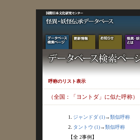
呼称のリスト表示
（全国：「ヨントダ」に似た呼称）
1.
ジャンドダ (1)
→
類似呼称
2.
タントウ (1)
→
類似呼称
【全 2事例】