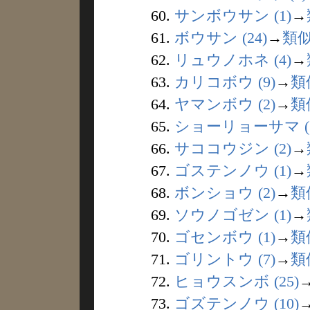
60.
サンボウサン (1)
→
61.
ボウサン (24)
→
類
62.
リュウノホネ (4)
→
63.
カリコボウ (9)
→
類
64.
ヤマンボウ (2)
→
類
65.
ショーリョーサマ (1
66.
サココウジン (2)
→
67.
ゴステンノウ (1)
→
68.
ボンショウ (2)
→
類
69.
ソウノゴゼン (1)
→
70.
ゴセンボウ (1)
→
類
71.
ゴリントウ (7)
→
類
72.
ヒョウスンボ (25)
73.
ゴズテンノウ (10)