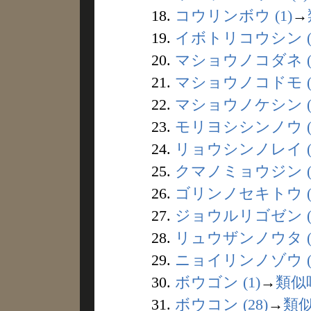
18.
コウリンボウ (1)
→
19.
イボトリコウシン (
20.
マショウノコダネ (
21.
マショウノコドモ (
22.
マショウノケシン (
23.
モリヨシシンノウ (
24.
リョウシンノレイ (
25.
クマノミョウジン (
26.
ゴリンノセキトウ (
27.
ジョウルリゴゼン (
28.
リュウザンノウタ (
29.
ニョイリンノゾウ (
30.
ボウゴン (1)
→
類似
31.
ボウコン (28)
→
類