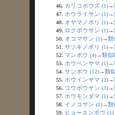
46.
カリコボウズ (1)
→
47.
ホウライサン (1)
→
48.
オヤマノボリ (1)
→
49.
ロクボウサン (1)
→
50.
オコマサン (1)
→
類
51.
サツキノボリ (1)
→
52.
マンボウ (4)
→
類似
53.
ホウベンサマ (1)
→
54.
サンポウ (12)
→
類
55.
ホウインサマ (2)
→
56.
コウボウサン (3)
→
57.
ホウモンダマ (1)
→
58.
イノコサン (2)
→
類
59.
ヒョースンボウ (1)