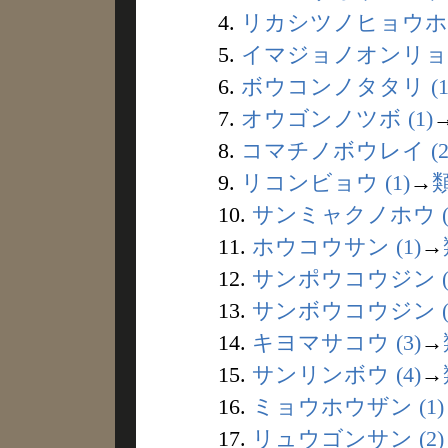
4.
リカシツノヒョウホン 
5.
イマジョノオンリョウ 
6.
ボウコンノタタリ (1
7.
オウゴンノツボ (1)
8.
コマチノボウレイ (2
9.
リコンビョウ (1)
→
10.
サンミャクノホウ (
11.
ホウコウサン (1)
→
12.
サンポウコウジン (1
13.
サンボウコウジン (
14.
キヨマサコウ (3)
→
15.
サンリンボウ (4)
→
16.
ミョウホウザン (1)
17.
リュウゴンサン (2)