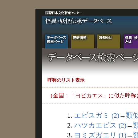
呼称のリスト表示
（全国：「ヨビカエス」に似た呼称
1.
エビスガミ (2)
→
類
2.
ハツカエビス (2)
→
3.
ヨミズガエリ (1)
→