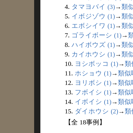
4.
タマヨバイ (3)
→
類
5.
イボジゾウ (1)
→
類
6.
エボシイワ (1)
→
類
7.
ゴライボーシ (1)
→
8.
ハイボウズ (1)
→
類
9.
カイホウシ (1)
→
類
10.
ヨシボッコ (1)
→
類
11.
ホショウ (1)
→
類似
12.
ヨリボシ (1)
→
類似
13.
フボイシ (1)
→
類似
14.
イボイシ (1)
→
類似
15.
ダイホウシ (2)
→
類
【全 18事例】