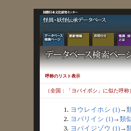
呼称のリスト表示
（全国：「ヨバイボシ」に似た呼称
1.
ヨウレイホシ (1)
→
2.
ヨバリイシ (1)
→
類
3.
ヨバイジゾウ (1)
→