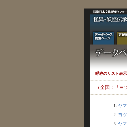
呼称のリスト表示
（全国：「ヨ
1.
ヤマ
2.
ヨツ
3.
ヤマ