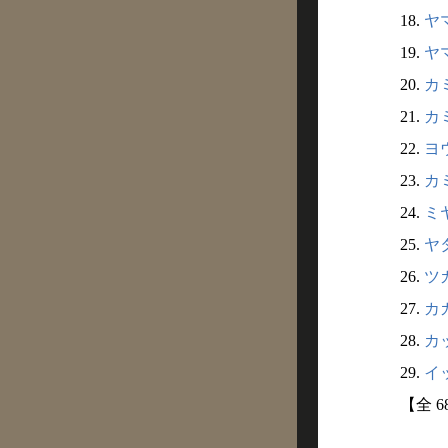
18.
ヤマ
19.
ヤマ
20.
カミ
21.
カミ
22.
ヨウ
23.
カミ
24.
ミヤ
25.
ヤタ
26.
ツカ
27.
カガ
28.
カッ
29.
イッ
【全 