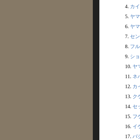
4.
カイ
5.
ヤマ
6.
ヤマ
7.
セン
8.
フル
9.
ショ
10.
ヤ
11.
ネバ
12.
カイ
13.
クケ
14.
セッ
15.
フケ
16.
イ
17.
バ