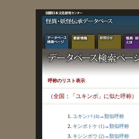
呼称のリスト表示
（全国：「ユキンボ」に似た呼称）
1.
ユキンバ (4)
→
類似呼称
2.
キンボトケ (1)
→
類似呼称
3.
キシンボウ (2)
→
類似呼称