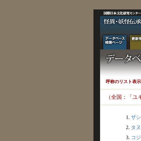
呼称のリスト表示
（全国：「ユ
1.
ザシ
2.
タヌ
3.
コジ