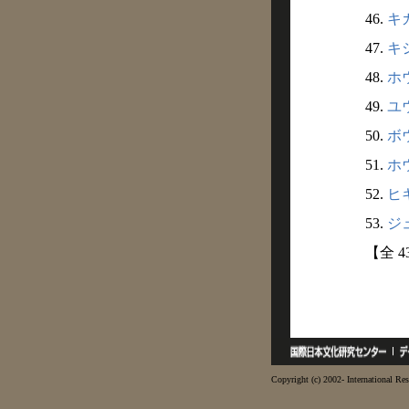
46.
キカ
47.
キシ
48.
ホウ
49.
ユウ
50.
ボウ
51.
ホウ
52.
ヒキ
53.
ジュ
【全 4
Copyright (c) 2002- International Res