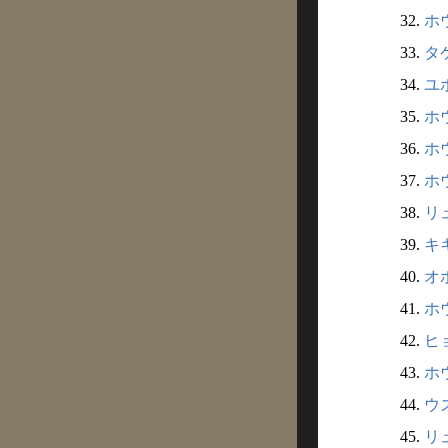
32.
ホウ
33.
タケ
34.
ユボ
35.
ホウ
36.
ホウ
37.
ホウ
38.
リュ
39.
キキ
40.
オボ
41.
ホウ
42.
ヒョ
43.
ホウ
44.
ウズ
45.
リュ