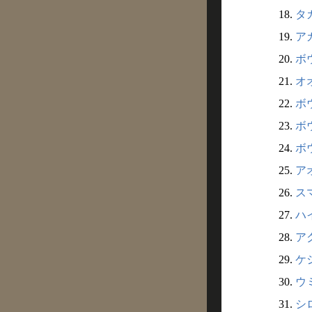
18.
タカ
19.
アカ
20.
ボウ
21.
オオ
22.
ボウ
23.
ボウ
24.
ボウ
25.
アオ
26.
スマ
27.
ハイ
28.
アク
29.
ケシ
30.
ウミ
31.
シロ