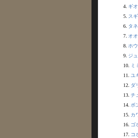
4.
ギオ
5.
スギ
6.
タネ
7.
オオ
8.
ホウ
9.
ジュ
10.
ミ
11.
ユ
12.
ダリ
13.
チュ
14.
ボン
15.
カワ
16.
ゴホ
17.
コボ