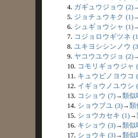
4.
ガギュウジョウ (2)
5.
ジョチュウキク (1)
6.
シュギョウシャ (1)
7.
コジョロウギツネ (1
8.
ユキヨシシンノウ (3
9.
ヤコウユウジョ (2)
10.
コモリギョウジャ (
11.
キュウビノヨウコ (
12.
イギョウノユウシ (
13.
コショウ (7)
→
類似
14.
ショウブユ (3)
→
類
15.
ショウカセキ (1)
→
16.
キショウ (3)
→
類似
17.
ショウキ (3)
→
類似