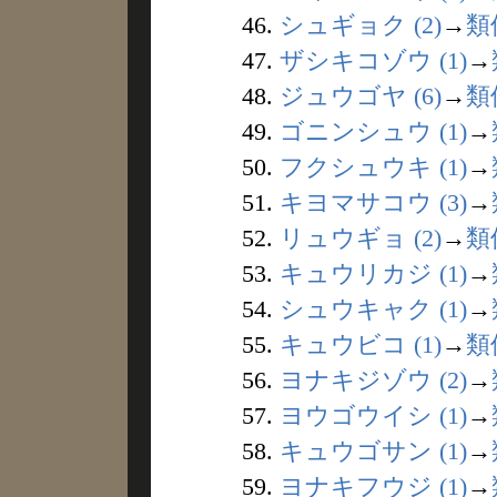
46.
シュギョク (2)
→
類
47.
ザシキコゾウ (1)
→
48.
ジュウゴヤ (6)
→
類
49.
ゴニンシュウ (1)
→
50.
フクシュウキ (1)
→
51.
キヨマサコウ (3)
→
52.
リュウギョ (2)
→
類
53.
キュウリカジ (1)
→
54.
シュウキャク (1)
→
55.
キュウビコ (1)
→
類
56.
ヨナキジゾウ (2)
→
57.
ヨウゴウイシ (1)
→
58.
キュウゴサン (1)
→
59.
ヨナキフウジ (1)
→