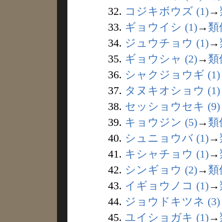
32.
コジキボウズ (1)
→
33.
ギョウイシ (1)
→
類
34.
ジュウチョウ (1)
→
35.
ギョウシャ (2)
→
類
36.
シャクジョウギ (1)
37.
タヌキオショウ (1)
38.
セッショウセキ (9)
39.
キョウジン (5)
→
類
40.
シュニョウバ (1)
→
41.
キシャチョウ (1)
→
42.
シンギョウ (2)
→
類
43.
イギョウノコ (1)
→
44.
ジョウドキツネ (3)
45.
ユイショガキ (1)
→