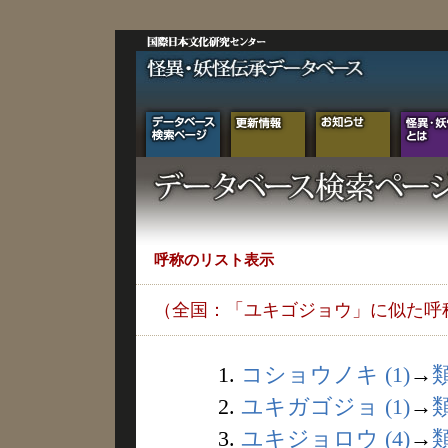
呼称のリスト表示
（全国：「ユキゴジョウ」に似た呼
1.
コショウノキ (1)
→
2.
ユキガゴジョ (1)
→
3.
ユキジョロウ (4)
→