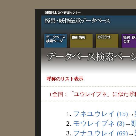
呼称のリスト表示
（全国：「ユウレイブネ」に似た呼
1.
フネユウレイ (15)
→
2.
モウレイブネ (3)
→
3.
フナユウレイ (69)
→