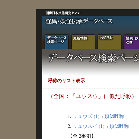
呼称のリスト表示
（全国：「ユウスウ」に似た呼称）
1.
リュウズ (1)
→
類似呼称
2.
リュウスイ (1)
→
類似呼称
【全 2事例】