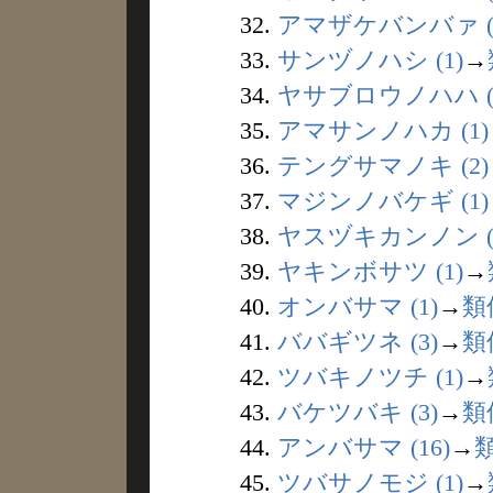
32.
アマザケバンバァ (
33.
サンヅノハシ (1)
→
34.
ヤサブロウノハハ (
35.
アマサンノハカ (1)
36.
テングサマノキ (2)
37.
マジンノバケギ (1)
38.
ヤスヅキカンノン (
39.
ヤキンボサツ (1)
→
40.
オンバサマ (1)
→
類
41.
ババギツネ (3)
→
類
42.
ツバキノツチ (1)
→
43.
バケツバキ (3)
→
類
44.
アンバサマ (16)
→
45.
ツバサノモジ (1)
→