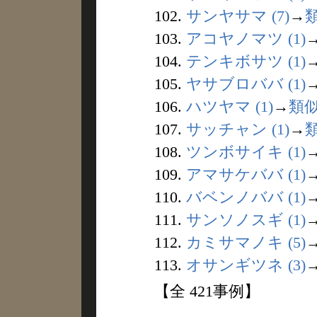
102.
サンヤサマ (7)
→
103.
アコヤノマツ (1)
104.
テンキボサツ (1)
105.
ヤサブロババ (1)
106.
ハツヤマ (1)
→
類
107.
サッチャン (1)
→
108.
ツンボサイキ (1)
109.
アマサケババ (1)
110.
バベンノババ (1)
111.
サンソノスギ (1)
112.
カミサマノキ (5)
113.
オサンギツネ (3)
【全 421事例】