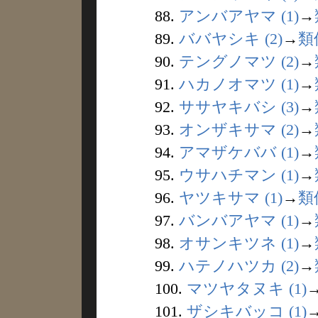
88.
アンバアヤマ (1)
→
89.
ババヤシキ (2)
→
類
90.
テングノマツ (2)
→
91.
ハカノオマツ (1)
→
92.
ササヤキバシ (3)
→
93.
オンザキサマ (2)
→
94.
アマザケババ (1)
→
95.
ウサハチマン (1)
→
96.
ヤツキサマ (1)
→
類
97.
バンバアヤマ (1)
→
98.
オサンキツネ (1)
→
99.
ハテノハツカ (2)
→
100.
マツヤタヌキ (1)
101.
ザシキバッコ (1)