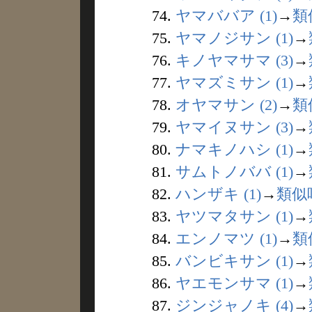
74.
ヤマババア (1)
→
類
75.
ヤマノジサン (1)
→
76.
キノヤマサマ (3)
→
77.
ヤマズミサン (1)
→
78.
オヤマサン (2)
→
類
79.
ヤマイヌサン (3)
→
80.
ナマキノハシ (1)
→
81.
サムトノババ (1)
→
82.
ハンザキ (1)
→
類似
83.
ヤツマタサン (1)
→
84.
エンノマツ (1)
→
類
85.
バンビキサン (1)
→
86.
ヤエモンサマ (1)
→
87.
ジンジャノキ (4)
→