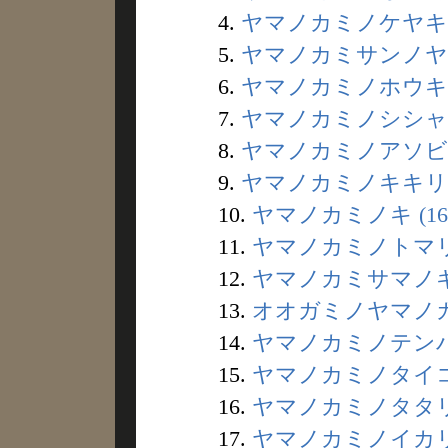
4.
ヤマノカミノケヤキノ
5.
ヤマノカミサンノヤド
6.
ヤマノカミノホウキ (
7.
ヤマノカミノシシャ (
8.
ヤマノカミノアソビギ 
9.
ヤマノカミノキキリ (
10.
ヤマノカミノキ (16
11.
ヤマノカミノトマリギ
12.
ヤマノカミサマノキ 
13.
オオガミノヤマノカミ
14.
ヤマノカミノテンバツ
15.
ヤマノカミノタイコ 
16.
ヤマノカミノタタリ (
17.
ヤマノカミノイカリ 