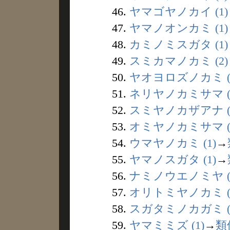
46.
ヤマゴヤノカイ (1)
47.
ヤマノオンカミ (1)
48.
カミノミスガタ (1)
49.
スミカマノカミ (2)
50.
ヤオヨロズノカミ (
51.
ネリヤノカミサマ (
52.
スミヤノカザアナ (
53.
オミヤノカミサマ (
54.
ウマヤノカミ (1)
→
55.
ヤマノスガタ (1)
→
56.
ナミノウエノミヤ (
57.
オリトミヤノカミ (
58.
スガタミノカガミ (
59.
ヤマミミズ (1)
→
類