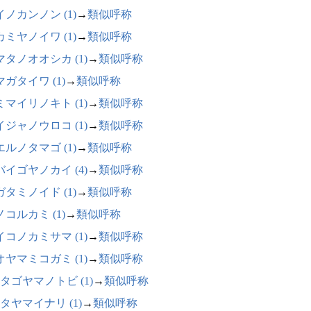
イノカンノン (1)
→
類似呼称
カミヤノイワ (1)
→
類似呼称
マタノオオシカ (1)
→
類似呼称
ガタイワ (1)
→
類似呼称
ミマイリノキト (1)
→
類似呼称
イジャノウロコ (1)
→
類似呼称
エルノタマゴ (1)
→
類似呼称
バイゴヤノカイ (4)
→
類似呼称
ガタミノイド (1)
→
類似呼称
コルカミ (1)
→
類似呼称
イコノカミサマ (1)
→
類似呼称
オヤマミコガミ (1)
→
類似呼称
タゴヤマノトビ (1)
→
類似呼称
タヤマイナリ (1)
→
類似呼称