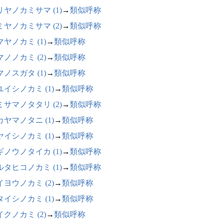
リヤノカミサマ (1)
→
類似呼称
ミヤノカミサマ (2)
→
類似呼称
ヤノカミ (1)
→
類似呼称
ノノカミ (2)
→
類似呼称
ノスガタ (1)
→
類似呼称
ユイシノカミ (1)
→
類似呼称
ミサマノタタリ (2)
→
類似呼称
カヤマノタニ (1)
→
類似呼称
ヤイシノカミ (1)
→
類似呼称
ギノウノタイカ (1)
→
類似呼称
ルタヒコノカミ (1)
→
類似呼称
イヨウノカミ (2)
→
類似呼称
タイシノカミ (1)
→
類似呼称
クノカミ (2)
→
類似呼称