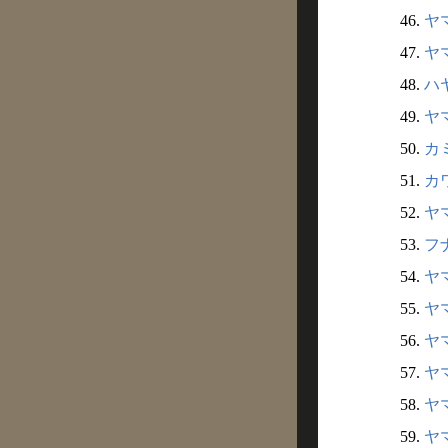
46.
ヤマ
47.
ヤ
48.
ハ
49.
ヤ
50.
カミ
51.
カ
52.
ヤ
53.
フ
54.
ヤ
55.
ヤ
56.
ヤ
57.
ヤマ
58.
ヤ
59.
ヤマ