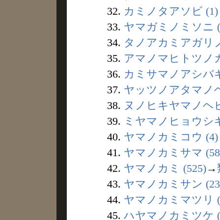
32.
カミノタアソビ (1)
33.
ヤマガミノミソニ (
34.
タノアカミアガリノヒ
35.
アマノマヒトツノカミ
36.
カミサマノアシバギ 
37.
ヤッツノアタマノヘビ
38.
ヌノヒキヤマノヘビ 
39.
ミヤマノヒョウシギ 
40.
ヤマノカミコウ (4)
41.
ヤマノカミサマ (58
42.
ヤマノカミ (525)
→
43.
ヤマノカミサン (23
44.
ヤマノカミマツリ (
45.
ハヤマノカミツケ (