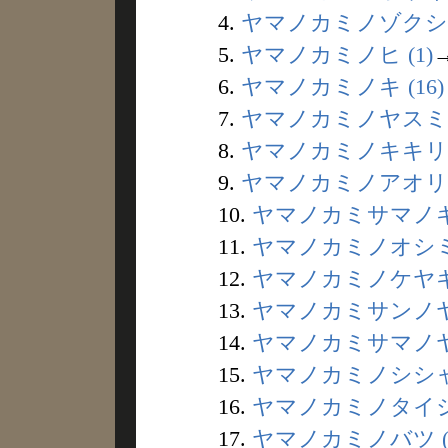
4.
ヤマノカミノゾクシン 
5.
ヤマノカミノヒ (1)
6.
ヤマノカミノキ (16)
7.
ヤマノカミノヤスミギ 
8.
ヤマノカミノキキリ (
9.
ヤマノカミノアオリカ
10.
ヤマノカミサマノキ 
11.
ヤマノカミノオシミノ
12.
ヤマノカミノケヤキノ
13.
ヤマノカミサンノヤド
14.
ヤマノカミサマノヤス
15.
ヤマノカミノシシャ 
16.
ヤマノカミノタイジュ
17.
ヤマノカミノバツ (