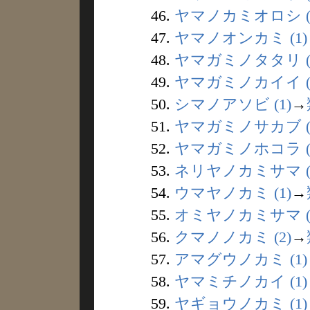
46.
ヤマノカミオロシ (
47.
ヤマノオンカミ (1)
48.
ヤマガミノタタリ (
49.
ヤマガミノカイイ (
50.
シマノアソビ (1)
→
51.
ヤマガミノサカブ (
52.
ヤマガミノホコラ (
53.
ネリヤノカミサマ (
54.
ウマヤノカミ (1)
→
55.
オミヤノカミサマ (
56.
クマノノカミ (2)
→
57.
アマグウノカミ (1)
58.
ヤマミチノカイ (1)
59.
ヤギョウノカミ (1)