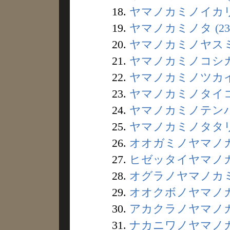
18.
ヤマノカミノイカリ 
19.
ヤマノカミノタ (23
20.
ヤマノカミノヤスミバ
21.
ヤマノカミノコシカケ
22.
ヤマノカミノツカイ 
23.
ヤマノカミノタイコ 
24.
ヤマノカミノテンバツ
25.
ヤマノカミノタタリ (
26.
オオガミノヤマノカミ
27.
ヒゼッタイヤマノカミ
28.
オグラノヤマノカミ 
29.
オオクボノヤマノカミ
30.
アカクラノヤマノカミ
31.
ナカニワノヤマノカミ