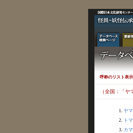
呼称のリスト表示
（全国：「ヤ
1.
ヤマ
2.
トマ
3.
カマ