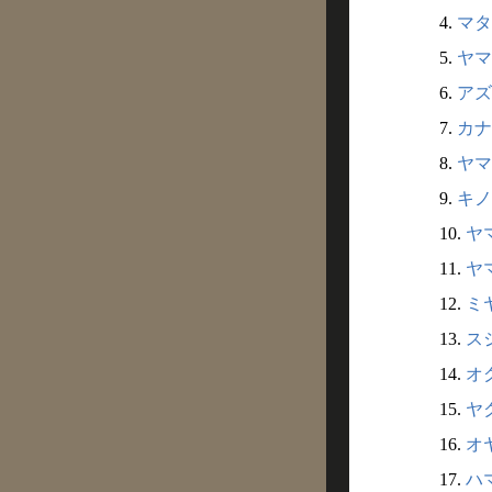
4.
マタ
5.
ヤマ
6.
アズ
7.
カナ
8.
ヤマ
9.
キノ
10.
ヤマ
11.
ヤマ
12.
ミヤ
13.
スシ
14.
オグ
15.
ヤク
16.
オヤ
17.
ハマ