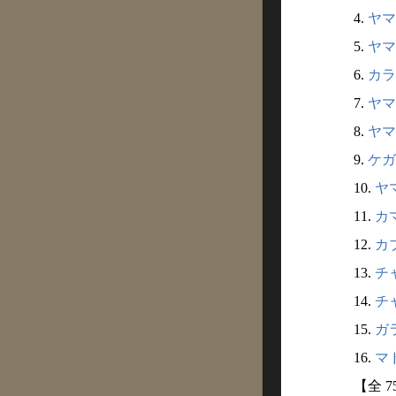
4.
ヤマガ
5.
ヤマ
6.
カラ
7.
ヤマ
8.
ヤマ
9.
ケガ
10.
ヤマ
11.
カマ
12.
カブ
13.
チャ
14.
チャ
15.
ガラ
16.
マド
【全 