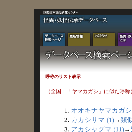
呼称のリスト表示
（全国：「ヤマカガシ」に似た呼称
1.
オオキナヤマカガシ (
2.
カカシサマ (1)
→
類
3.
アカシャグマ (11)
→