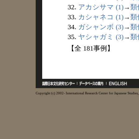
32.
アカシサマ (1)
→
類
33.
カシャネコ (1)
→
類
34.
ガシャンボ (3)
→
類
35.
ヤシャガミ (3)
→
類
【全 181事例】
Copyright (c) 2002- International Research Center for Japanese Studies, 