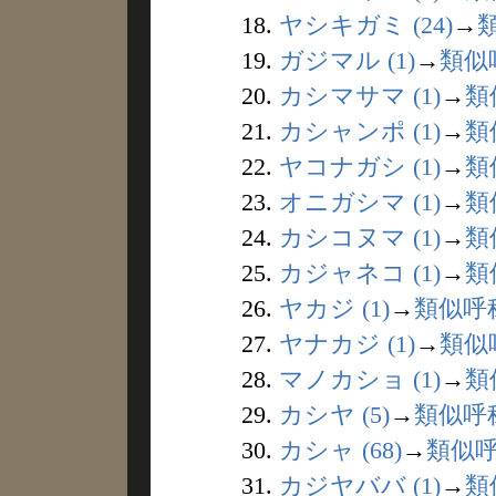
18.
ヤシキガミ (24)
→
19.
ガジマル (1)
→
類似
20.
カシマサマ (1)
→
類
21.
カシャンポ (1)
→
類
22.
ヤコナガシ (1)
→
類
23.
オニガシマ (1)
→
類
24.
カシコヌマ (1)
→
類
25.
カジャネコ (1)
→
類
26.
ヤカジ (1)
→
類似呼
27.
ヤナカジ (1)
→
類似
28.
マノカショ (1)
→
類
29.
カシヤ (5)
→
類似呼
30.
カシャ (68)
→
類似
31.
カジヤババ (1)
→
類