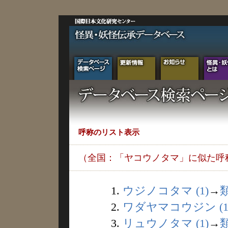
呼称のリスト表示
（全国：「ヤコウノタマ」に似た呼
1.
ウジノコタマ (1)
→
2.
ワダヤマコウジン (1
3.
リュウノタマ (1)
→