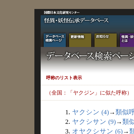
呼称のリスト表示
（全国：「ヤクジン」に似た呼称）
1.
ヤクシン (4)
→
類似
2.
ヤクシサン (9)
→
類
3.
オヤクシサン (6)
→