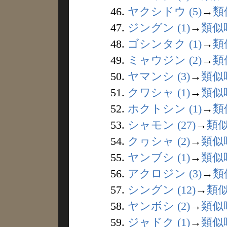
46.
ヤクシドウ (5)
→
類
47.
ジングン (1)
→
類似
48.
ゴシンタク (1)
→
類
49.
ミャウジン (2)
→
類
50.
ヤマンシ (3)
→
類似
51.
クワシャ (1)
→
類似
52.
ホクトシン (1)
→
類
53.
シャモン (27)
→
類
54.
クヮシャ (2)
→
類似
55.
ヤンブシ (1)
→
類似
56.
アクロジン (3)
→
類
57.
シングン (12)
→
類
58.
ヤンボシ (2)
→
類似
59.
ジャドク (1)
→
類似