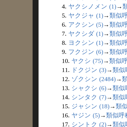
4.
ヤクシノメン (1)
→
5.
ヤクジャ (1)
→
類似
6.
アクシン (5)
→
類似
7.
ヤクシダ (1)
→
類似
8.
ヨクシン (1)
→
類似
9.
フクジン (6)
→
類似
10.
ヤクシ (75)
→
類似
11.
ドクジン (3)
→
類似
12.
ゾクシン (2484)
→
13.
シャクシ (6)
→
類似
14.
シンタク (7)
→
類似
15.
ジャシン (18)
→
類
16.
ヤジン (5)
→
類似呼
17.
シントク (2)
→
類似