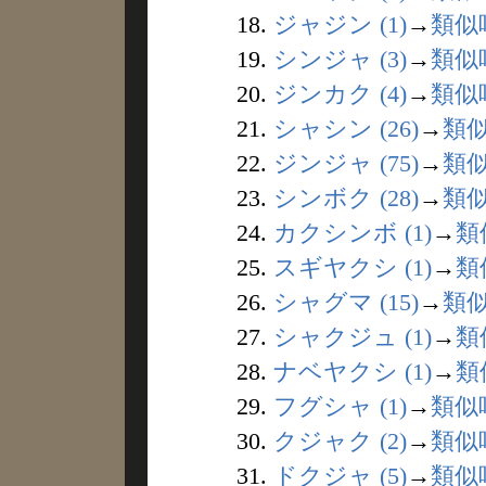
18.
ジャジン (1)
→
類似
19.
シンジャ (3)
→
類似
20.
ジンカク (4)
→
類似
21.
シャシン (26)
→
類
22.
ジンジャ (75)
→
類
23.
シンボク (28)
→
類
24.
カクシンボ (1)
→
類
25.
スギヤクシ (1)
→
類
26.
シャグマ (15)
→
類
27.
シャクジュ (1)
→
類
28.
ナベヤクシ (1)
→
類
29.
フグシャ (1)
→
類似
30.
クジャク (2)
→
類似
31.
ドクジャ (5)
→
類似