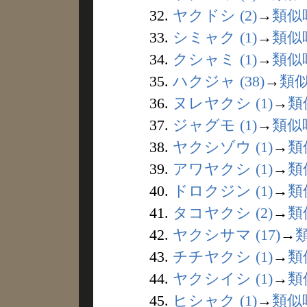
32.
ヤクドシ (2)
→
類似
33.
シミャク (1)
→
類似
34.
クシャミ (1)
→
類似
35.
ハクジャ (38)
→
類
36.
ヌレヤクシ (1)
→
類
37.
ジャグモ (1)
→
類似
38.
ヤクシゾウ (1)
→
類
39.
アワヤクシ (1)
→
類
40.
ドロクジン (1)
→
類
41.
タコヤクシ (2)
→
類
42.
ヤクシサマ (17)
→
43.
チチヤクシ (1)
→
類
44.
ヤクシイシ (1)
→
類
45.
ヒシャク (1)
→
類似