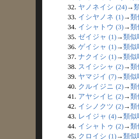
32.
ヤノネイシ (24)
→
33.
イシヤノネ (1)
→
類
34.
イシャトウ (3)
→
類
35.
ゼイジャ (1)
→
類似
36.
ゲイシャ (1)
→
類似
37.
ナクイシ (1)
→
類似
38.
スイシシャ (2)
→
類
39.
ヤマジイ (7)
→
類似
40.
クルイジニ (2)
→
類
41.
アヤシイヒ (2)
→
類
42.
イシノクツ (2)
→
類
43.
レイジャ (4)
→
類似
44.
イシャトゥ (2)
→
類
45.
クロイシ (1)
→
類似