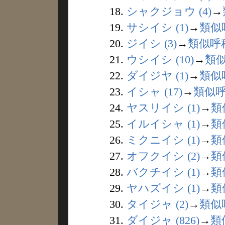
18.
シャクジョウ (4)
→
19.
サシイシ (1)
→
類似
20.
ジイシ (3)
→
類似呼
21.
ウシイシ (10)
→
類
22.
ダイジヤ (1)
→
類似
23.
イシャ (17)
→
類似
24.
ヤスリイシ (1)
→
類
25.
イルイシャ (1)
→
類
26.
ミクニイシ (1)
→
類
27.
オフクイシ (2)
→
類
28.
バクチイシ (1)
→
類
29.
ヤハズイシ (1)
→
類
30.
タイジャ (2)
→
類似
31.
ダイジャ (826)
→
類