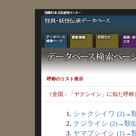
呼称のリスト表示
（全国：「ヤクシイシ」に似た呼称
1.
シャクシイワ (2)
→
2.
クジライシ (2)
→
類
3.
ヤマブシイシ (1)
→