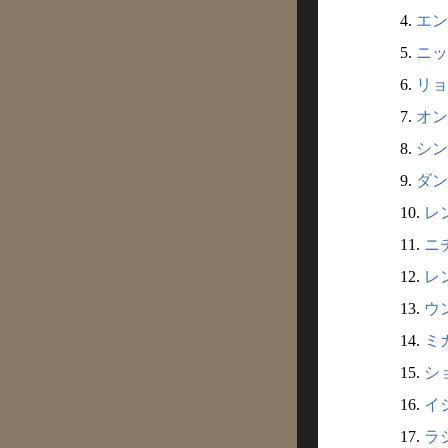
4.
エン
5.
ニッ
6.
リョ
7.
オン
8.
シン
9.
ダン
10.
レ
11.
ニ
12.
レ
13.
ウ
14.
ミ
15.
シ
16.
イ
17.
ラ