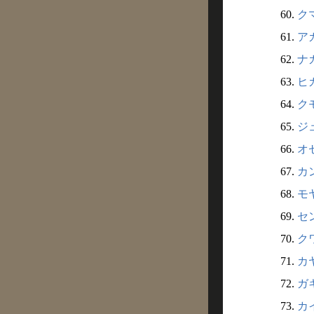
60.
ク
61.
ア
62.
ナ
63.
ヒ
64.
クモ
65.
ジ
66.
オ
67.
カ
68.
モ
69.
セ
70.
ク
71.
カ
72.
ガ
73.
カ