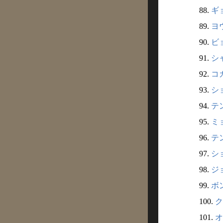
88.
ギョ
89.
ヨウ
90.
ビョ
91.
シャ
92.
コカ
93.
ショ
94.
テン
95.
ミョ
96.
テン
97.
ショ
98.
ジョ
99.
ボン
100.
ク
101.
オ