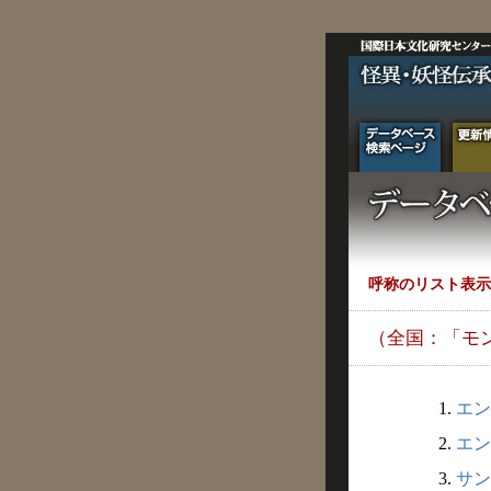
呼称のリスト表示
（全国：「モ
1.
エン
2.
エン
3.
サン