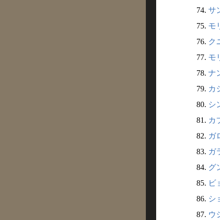
74.
サ
75.
モ
76.
ク
77.
モ
78.
ナ
79.
カ
80.
シ
81.
カ
82.
ガ
83.
ガ
84.
グン
85.
ビョ
86.
ショ
87.
ウシ