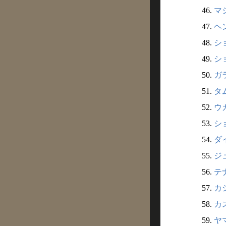
46.
マ
47.
ヘ
48.
シ
49.
シ
50.
ガ
51.
タ
52.
ウ
53.
シ
54.
ダ
55.
ジ
56.
テ
57.
カ
58.
カ
59.
ヤ