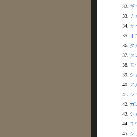
32.
ギ
33.
チ
34.
サ
35.
オニ
36.
タ
37.
タ
38.
モ
39.
シ
40.
ア
41.
シ
42.
ガン
43.
シ
44.
ユ
45.
シ