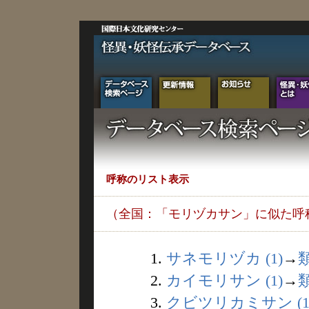
呼称のリスト表示
（全国：「モリヅカサン」に似た呼
1.
サネモリヅカ (1)
→
2.
カイモリサン (1)
→
3.
クビツリカミサン (1