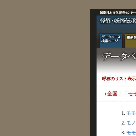
呼称のリスト表示
（全国：「モ
1.
モモ
2.
モノ
3.
モモ