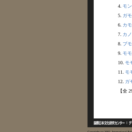
4.
モン
5.
ガモ
6.
カモン
7.
カノ
8.
ブモ
9.
モモカ
10.
モモ
11.
モモ
12.
ガモ
【全 
Copyright (c) 2002- International Res