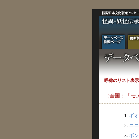
呼称のリスト表示
（全国：「モ
1.
ギオ
2.
ニニ
3.
ボン