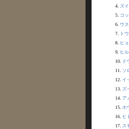
4.
ズイ
5.
コッ
6.
ウス
7.
トウ
8.
ヒョ
9.
ヒル
10.
ド
11.
ソ
12.
イ
13.
ズイ
14.
ア
15.
ホウ
16.
ヒ
17.
ス