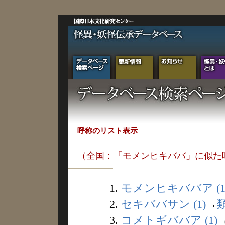
呼称のリスト表示
（全国：「モメンヒキババ」に似た
1.
モメンヒキババア (1
2.
セキババサン (1)
→
3.
コメトギババア (1)