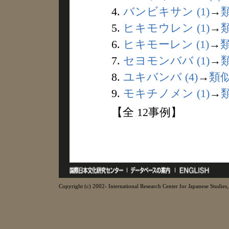
4.
バンビキサン (1)
→
5.
ヒキモウレン (1)
→
6.
ヒキモーレン (1)
→
7.
セヨモンババ (1)
→
8.
ユキバンバ (4)
→
類
9.
モキチノメン (1)
→
【全 12事例】
Copyright (c) 2002- International Research Center for Japanese Studies, 