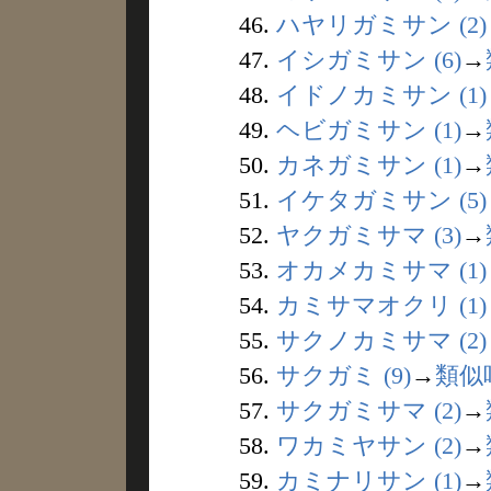
46.
ハヤリガミサン (2)
47.
イシガミサン (6)
→
48.
イドノカミサン (1)
49.
ヘビガミサン (1)
→
50.
カネガミサン (1)
→
51.
イケタガミサン (5)
52.
ヤクガミサマ (3)
→
53.
オカメカミサマ (1)
54.
カミサマオクリ (1)
55.
サクノカミサマ (2)
56.
サクガミ (9)
→
類似
57.
サクガミサマ (2)
→
58.
ワカミヤサン (2)
→
59.
カミナリサン (1)
→