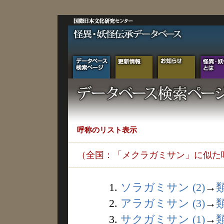
呼称のリスト表示
（全国：「メクラガミサン」に似た
1.
ソラガミサン (2)
→
2.
アラガミサン (3)
→
3.
サクガミサン (1)
→