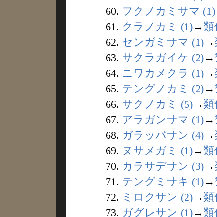
60.
フクノカミサマ (1)
61.
クラノカミ (1)
→
類
62.
センガミサマ (1)
→
63.
サクラガイケ (2)
→
64.
ニワカメクラ (1)
→
65.
テングノカミ (2)
→
66.
サクノカミ (5)
→
類
67.
アラガンサマ (1)
→
68.
ガラッパサン (4)
→
69.
ヌサメガミ (1)
→
類
70.
カラサデサン (3)
→
71.
テングミサキ (1)
→
72.
ミロクサン (2)
→
類
73.
ガグレサン (1)
→
類