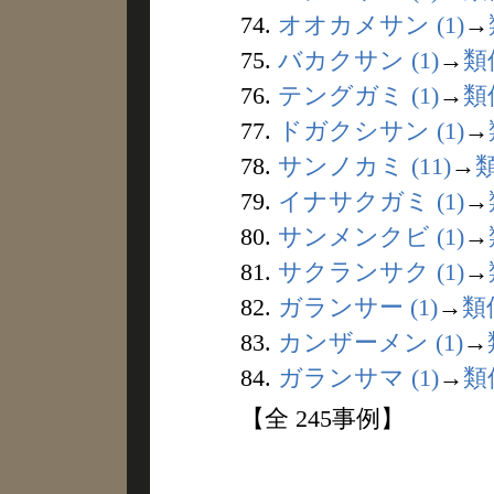
74.
オオカメサン (1)
→
75.
バカクサン (1)
→
類
76.
テングガミ (1)
→
類
77.
ドガクシサン (1)
→
78.
サンノカミ (11)
→
79.
イナサクガミ (1)
→
80.
サンメンクビ (1)
→
81.
サクランサク (1)
→
82.
ガランサー (1)
→
類
83.
カンザーメン (1)
→
84.
ガランサマ (1)
→
類
【全 245事例】