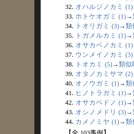
32.
オハルジノカミ (1)
33.
ホトケオガミ (1)
→
34.
トオリガミ (3)
→
類
35.
トガメルカミ (1)
→
36.
オサカベノカミ (1)
37.
ウンメイノカミ (3)
38.
トオカミ (5)
→
類似
39.
オタノカミサマ (2)
40.
オノウガミ (1)
→
類
41.
ヒノトラガミ (1)
→
42.
オサカベドノ (1)
→
43.
オシノメドリ (3)
→
44.
カメノミヤ (1)
→
類
【全 103事例】