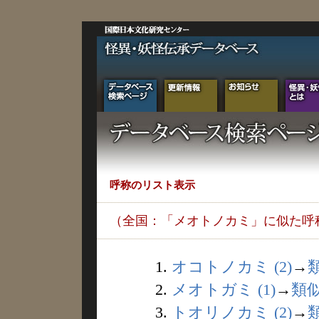
呼称のリスト表示
（全国：「メオトノカミ」に似た呼
1.
オコトノカミ (2)
→
2.
メオトガミ (1)
→
類
3.
トオリノカミ (2)
→